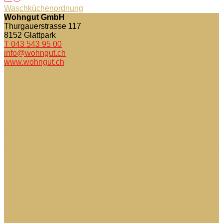
Waschküchenordnung
Wohngut GmbH
Thurgauerstrasse 117
8152
Glattpark
T 043 543 95 00
info@wohngut.ch
www.wohngut.ch